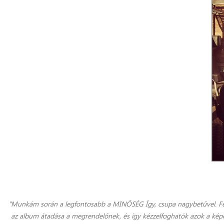
"Munkám során a legfontosabb a MINŐSÉG Így, csupa nagybetűvel. Fé
az album átadása a megrendelőnek, és így kézzelfoghatók azok a kép