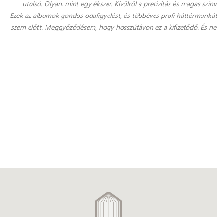
utolsó. Olyan, mint egy ékszer. Kívülről a precizitás és magas szín
Ezek az albumok gondos odafigyelést, és többéves profi háttérmunkát
szem előtt. Meggyőződésem, hogy hosszútávon ez a kifizetődő. És nem