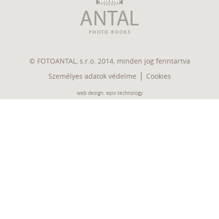
© FOTOANTAL, s.r.o. 2014, minden jog fenntartva
|
Személyes adatok védelme
Cookies
web design
:
epix technology