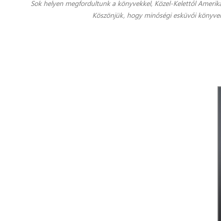
Sok helyen megfordultunk a könyvekkel, Közel-Kelettől Ameriká
Köszönjük, hogy minőségi esküvői könyveit