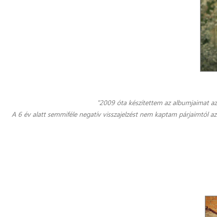
"2009 óta készítettem az albumjaimat az 
A 6 év alatt semmiféle negatív visszajelzést nem kaptam párjaimtól a