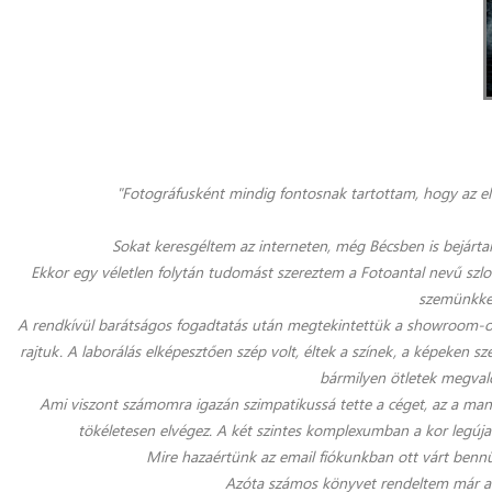
"Fotográfusként mindig fontosnak tartottam, hogy az e
Sokat keresgéltem az interneten, még Bécsben is bejárta
Ekkor egy véletlen folytán tudomást szereztem a Fotoantal nevű szl
szemünkkel
A rendkívül barátságos fogadtatás után megtekintettük a showroom-ot,
rajtuk. A laborálás elképesztően szép volt, éltek a színek, a képeken s
bármilyen ötletek megvaló
Ami viszont számomra igazán szimpatikussá tette a céget, az a manu
tökéletesen elvégez. A két szintes komplexumban a kor legúj
Mire hazaértünk az email fiókunkban ott várt bennünk
Azóta számos könyvet rendeltem már a cé