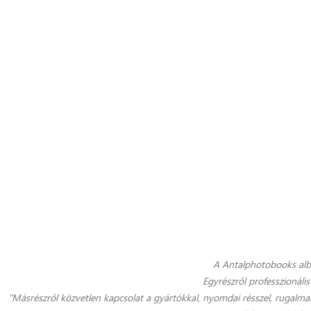
A Antalphotobooks albu
Egyrészről professzionáli
"Másrészről közvetlen kapcsolat a gyártókkal, nyomdai résszel, rugalmas