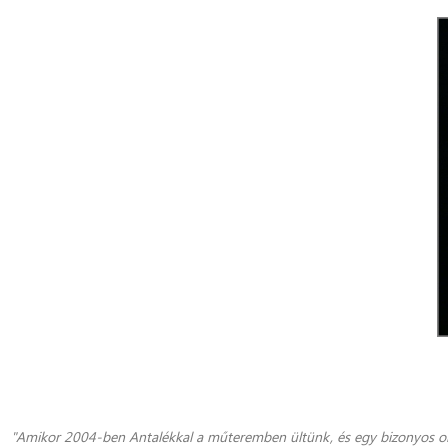
"
Amikor 2004-ben Antalékkal a műteremben ültünk, és egy bizonyos ola