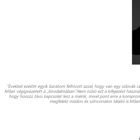
"Évekkel ezelőtt egyik barátom felhívott azzal, hogy van egy szlovák
Milan végigvezetett a „birodalmában”.Nem túlzó ezt a kifejezést használ
hogy hosszú távú kapcsolat lesz a miénk, mivel pont erre a kompro
megfelelő módon és színvonalon tálalni is.Mila