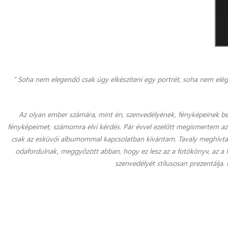
“ Soha nem elegendő csak úgy elkészíteni egy portrét, soha nem elég 
Az olyan ember számára, mint én, szenvedélyének, fényképeinek bem
fényképeimet, számomra elvi kérdés. Pár évvel ezelőtt megismertem az
csak az esküvői albumommal kapcsolatban kívántam. Tavaly meghívtak
odafordulnak, meggyőzött abban, hogy ez lesz az a fotókönyv, az a f
szenvedélyét stílusosan prezentálja