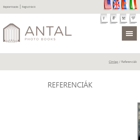
|
Bejelentkezés
Regisztráció
Címlap
/ Referenciák
REFERENCIÁK