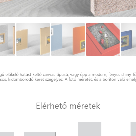
 előkelő hatást keltő canvas típusú, vagy épp a modern, fényes shiny-fé
lusos, kidomborodó keret szegélyez. A fotó méretét, és a borítón való elh
Elérhető méretek