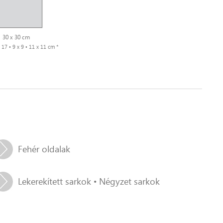
30 x 30 cm
x 17 • 9 x 9 • 11 x 11 cm *
Fehér oldalak
Lekerekített sarkok • Négyzet sarkok