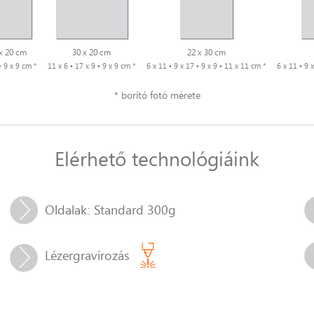
x 20 cm
30 x 20 cm
22 x 30 cm
• 9 x 9 cm *
11 x 6 • 17 x 9 • 9 x 9 cm *
6 x 11 • 9 x 17 • 9 x 9 • 11 x 11 cm *
6 x 11 • 9 
* borító fotó mérete
Elérhető technológiáink
Oldalak: Standard 300g
Lézergravírozás