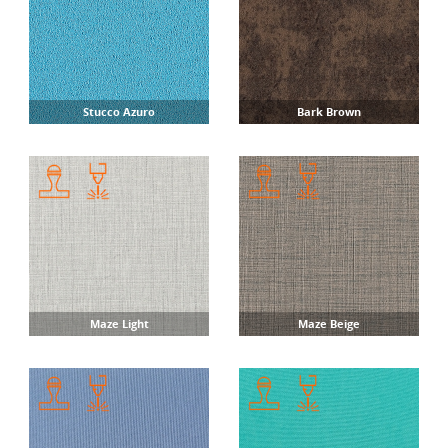
Stucco Azuro
Bark Brown
Maze Light
Maze Beige