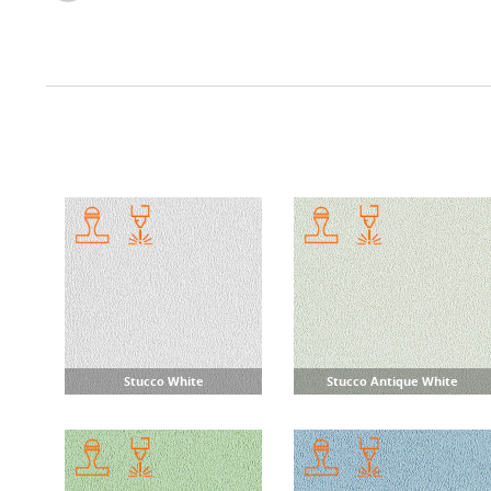
Stucco White
Stucco Antique White