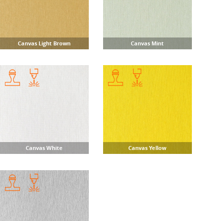
Canvas Light Brown
Canvas Mint
Canvas White
Canvas Yellow