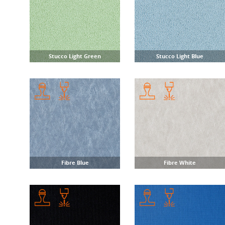
Stucco Light Green
Stucco Light Blue
Fibre Blue
Fibre White