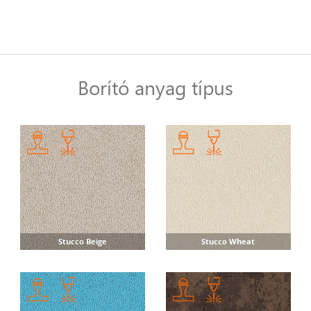
Borító anyag típus
Stucco Beige
Stucco Wheat