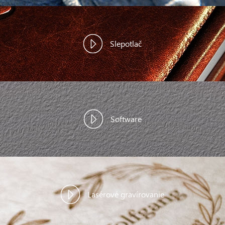
Slepotlač
Software
Lasérové gravírovanie